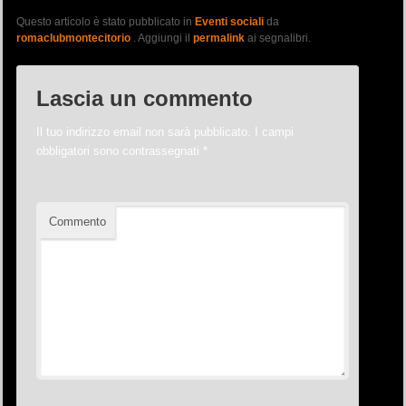
Questo articolo è stato pubblicato in
Eventi sociali
da
romaclubmontecitorio
. Aggiungi il
permalink
ai segnalibri.
Lascia un commento
Il tuo indirizzo email non sarà pubblicato.
I campi
obbligatori sono contrassegnati
*
Commento