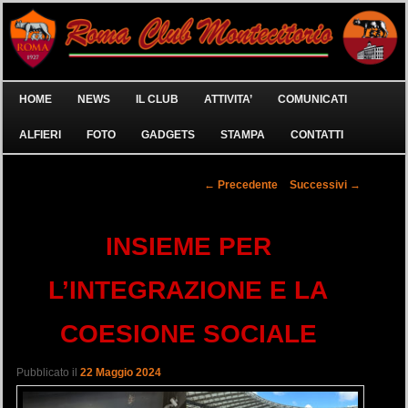
Menù principale
HOME
NEWS
IL CLUB
ATTIVITA’
COMUNICATI
Vai al contenuto principale
ALFIERI
FOTO
GADGETS
STAMPA
CONTATTI
Navigazione articolo
←
Precedente
Successivi
→
INSIEME PER
L’INTEGRAZIONE E LA
COESIONE SOCIALE
Pubblicato il
22 Maggio 2024